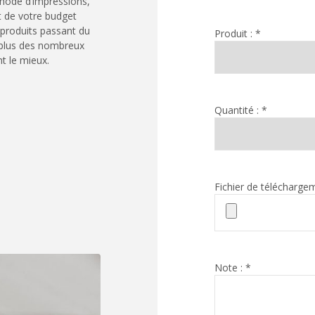
thode d’impressions,
et de votre budget
produits passant du
Produit : *
 plus des nombreux
t le mieux.
Quantité : *
Fichier de téléchargem
Note : *