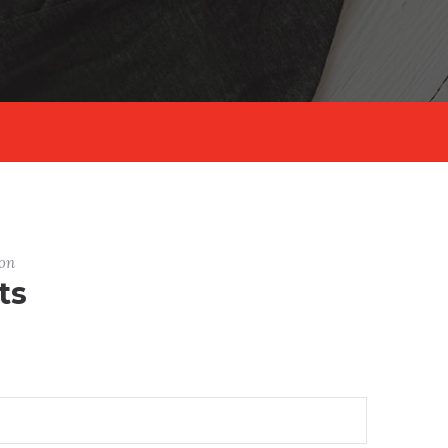
on
ts