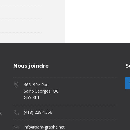
Nous joindre
S
465, 90e Rue
Saint-Georges, QC
G5Y 3L1
e
(418) 228-1356
s
info@para-graphe.net